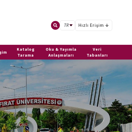
TR
Hızlı Erişim
Katalog
Oku & Yayımla
Veri
işim
Tarama
Anlaşmaları
Tabanları