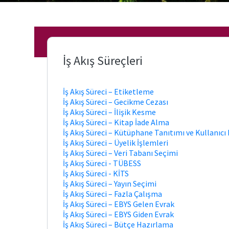
Tabanlarına
Dışarıdan
Erişim
Kablosuz
İş Akış Süreçleri
Ağ
İş Akış Süreci – Etiketleme
Araştırmacı
İş Akış Süreci – Gecikme Cezası
Profilleri
İş Akış Süreci – İlişik Kesme
İş Akış Süreci – Kitap İade Alma
İş Akış Süreci – Kütüphane Tanıtımı ve Kullanıcı
Açık
İş Akış Süreci – Üyelik İşlemleri
Erişimli E-
İş Akış Süreci – Veri Tabanı Seçimi
Kaynaklar
İş Akış Süreci - TÜBESS
İş Akış Süreci - KİTS
Çalışma
İş Akış Süreci – Yayın Seçimi
Saatleri
İş Akış Süreci – Fazla Çalışma
İş Akış Süreci – EBYS Gelen Evrak
İş Akış Süreci – EBYS Giden Evrak
İş Akış Süreci – Bütçe Hazırlama