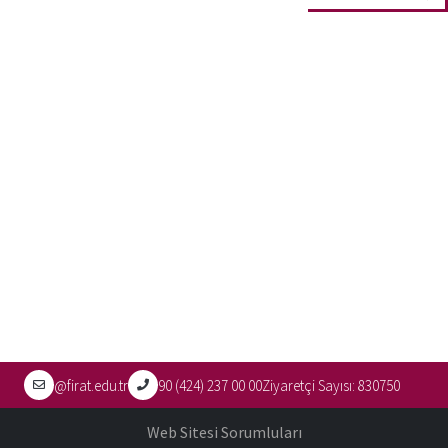
@firat.edu.tr
90 (424) 237 00 00
Ziyaretçi Sayısı:
830750
Web Sitesi Sorumluları