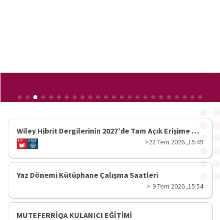
Kablosuz
Ağ
Araştırmacı
Profilleri
Açık
Erişimli E-
Kaynaklar
Çalışma
Saatleri
Wiley Hibrit Dergilerinin 2027’de Tam Açık Erişime Geçişi
>22 Tem 2026 ,15:49
Yaz Dönemi Kütüphane Çalışma Saatleri
> 9 Tem 2026 ,15:54
MUTEFERRİQA KULANICI EĞİTİMİ