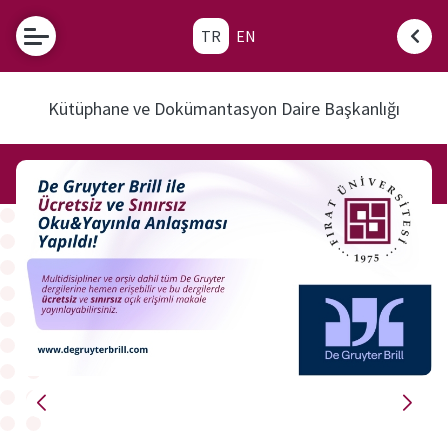
TR
EN
e-
Hizmetler
Kütüphane ve Dokümantasyon Daire Başkanlığı
Fırat
Üniversitesi
Etkinlikler
Kullanıcı
Hesabım
Katalog
Tarama
Veri
Tabanlarına
Dışarıdan
Erişim